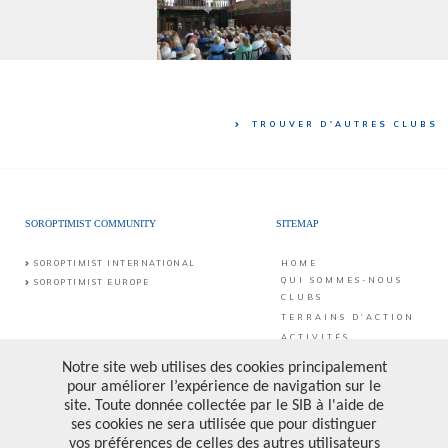
TROUVER D'AUTRES CLUBS
SOROPTIMIST COMMUNITY
SITEMAP
SOROPTIMIST INTERNATIONAL
HOME
QUI SOMMES-NOUS
SOROPTIMIST EUROPE
CLUBS
TERRAINS D'ACTION
ACTIVITÉS
CONTACT
PUBLICATIONS &
PROJETS
CONTACT
SIB asbl
Rue du Méridien 10
FAIRE UN DON
1210 Bruxelles
PRIVACY POLICY
Compte Bancaire: BE25 0017 6998 6682
Numéro d'entreprise: 0473.157.090