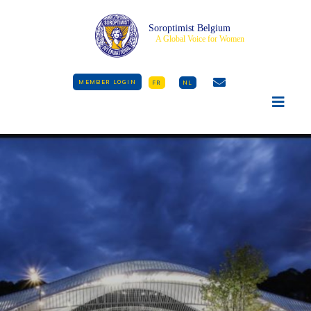
Soroptimist Belgium
A Global Voice for Women
MEMBER LOGIN
FR
NL