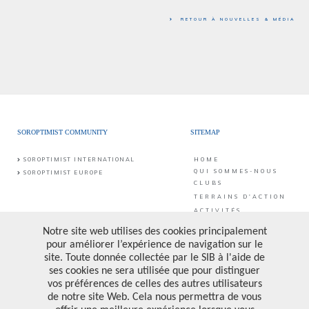
RETOUR À NOUVELLES & MÉDIA
SOROPTIMIST COMMUNITY
SITEMAP
SOROPTIMIST INTERNATIONAL
HOME
QUI SOMMES-NOUS
SOROPTIMIST EUROPE
CLUBS
TERRAINS D'ACTION
ACTIVITÉS
CONTACT
PUBLICATIONS &
PROJETS
CONTACT
SIB asbl
Rue du Méridien 10
FAIRE UN DON
1210 Bruxelles
PRIVACY POLICY
Compte Bancaire: BE25 0017 6998 6682
Numéro d'entreprise: 0473.157.090
SUIVEZ-NOUS