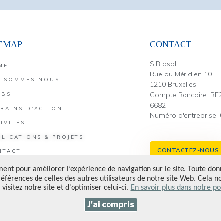
TEMAP
CONTACT
SIB asbl
ME
Rue du Méridien 10
I SOMMES-NOUS
1210 Bruxelles
Compte Bancaire: BE
UBS
6682
RRAINS D'ACTION
Numéro d'entreprise:
IVITÉS
LICATIONS & PROJETS
CONTACTEZ-NOUS
NTACT
IRE UN DON
VACY POLICY
© 2026 All rights reserved. Design by
Codalist