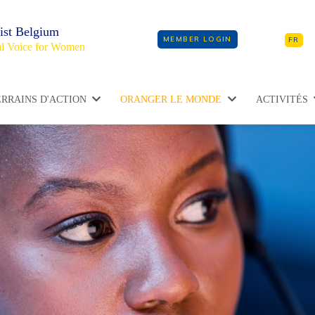
ist Belgium
MEMBER LOGIN
FR
l Voice for Women
ERRAINS D'ACTION
ORANGER LE MONDE
ACTIVITÉS