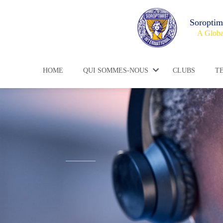
Soroptim
A Globa
HOME
QUI SOMMES-NOUS
CLUBS
T