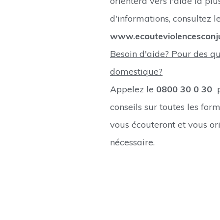
orientera vers l'aide la pl
d'informations, consultez l
www.ecouteviolencesconju
Besoin d'aide? Pour des qu
domestique?
Appelez le
0800 30 0 30
p
conseils sur toutes les for
vous écouteront et vous ori
nécessaire.