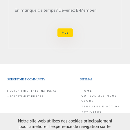
En manque de temps? Devenez E-Member!
Plus
SOROPTIMIST COMMUNITY
SITEMAP
SOROPTIMIST INTERNATIONAL
HOME
QUI SOMMES-NOUS
SOROPTIMIST EUROPE
CLUBS
TERRAINS D'ACTION
ACTIVITÉS
CONTACT
PUBLICATIONS &
PROJETS
CONTACT
SIB asbl
Rue du Méridien 10
FAIRE UN DON