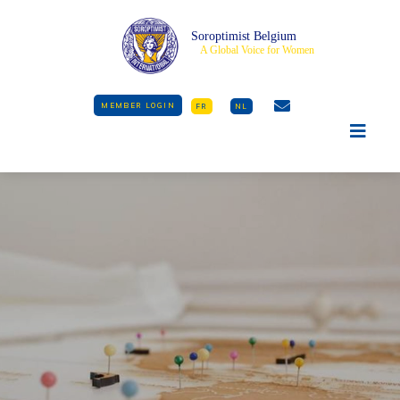
Soroptimist Belgium
A Global Voice for Women
MEMBER LOGIN
FR
NL