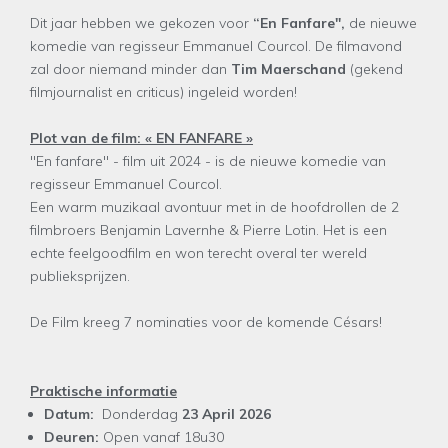
Dit jaar hebben we gekozen voor
“En Fanfare",
de
nieuwe
komedie van regisseur Emmanuel Courcol. De filmavond
zal door niemand minder dan
Tim Maerschand
(gekend
filmjournalist en criticus) ingeleid worden!
Plot van de film: « EN FANFARE »
"En fanfare" - film uit 2024 - is de nieuwe komedie van
regisseur Emmanuel Courcol.
Een warm muzikaal avontuur met in de hoofdrollen de 2
filmbroers Benjamin Lavernhe & Pierre Lotin. Het is een
echte feelgoodfilm en won terecht overal ter wereld
publieksprijzen.
De Film kreeg 7 nominaties voor de komende Césars!
Praktische informatie
Datum:
Donderdag
23 April 2026
Deuren:
Open vanaf 18u30