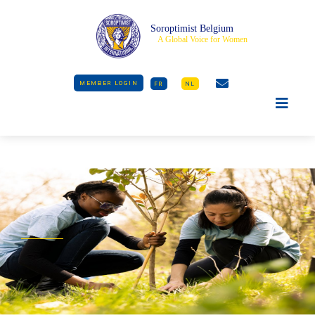
Soroptimist Belgium
A Global Voice for Women
MEMBER LOGIN
FR
NL