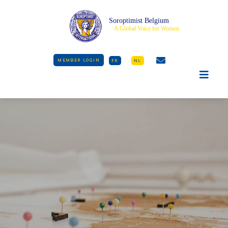
Soroptimist Belgium
A Global Voice for Women
MEMBER LOGIN
FR
NL