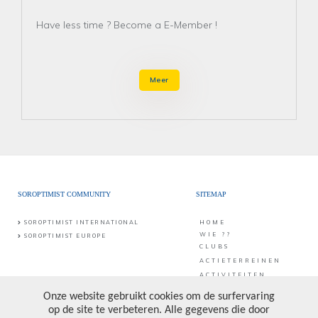
Have less time ? Become a E-Member !
Meer
SOROPTIMIST COMMUNITY
SITEMAP
SOROPTIMIST INTERNATIONAL
HOME
WIE ??
SOROPTIMIST EUROPE
CLUBS
ACTIETERREINEN
ACTIVITEITEN
CONTACT
PUBLICATIES &
PROJECTEN
CONTACT
SIB vzw
Middaglijnstraat 10
DONATE