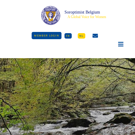
Soroptimist Belgium
A Global Voice for Women
MEMBER LOGIN
FR
NL