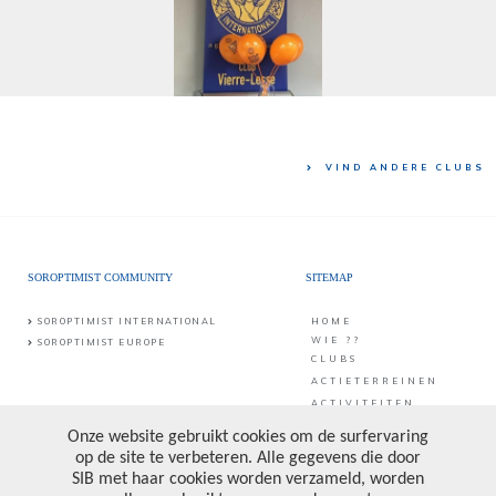
VIND ANDERE CLUBS
SOROPTIMIST COMMUNITY
SITEMAP
SOROPTIMIST INTERNATIONAL
HOME
WIE ??
SOROPTIMIST EUROPE
CLUBS
ACTIETERREINEN
ACTIVITEITEN
CONTACT
PUBLICATIES &
PROJECTEN
CONTACT
SIB vzw
Middaglijnstraat 10
DONATE
1210 Brussel
PRIVACY POLICY