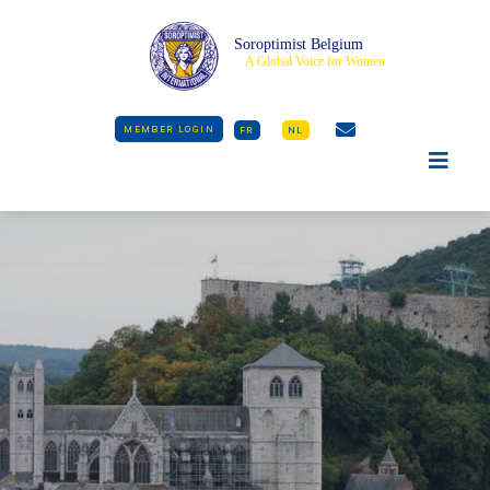
Soroptimist Belgium
A Global Voice for Women
MEMBER LOGIN
FR
NL