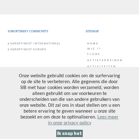
SOROPTIMIST COMMUNITY
SITEMAP
SOROPTIMIST INTERNATIONAL
HOME
WIE ??
SOROPTIMIST EUROPE
CLUBS
ACTIETERREINEN
ACTIVITEITEN
CONTACT
PUBLICATIES &
PROJECTEN
CONTACT
SIB vzw
Middaglijnstraat 10
DONATE
1210 Brussel
PRIVACY POLICY
Bankrekening: BE25 0017 6998 6682
Ondernemingsnummer: 0473.157.090
VOLG ONS
CONTACTEER ONS
© 2026 All rights reserved. Design by
Codalist