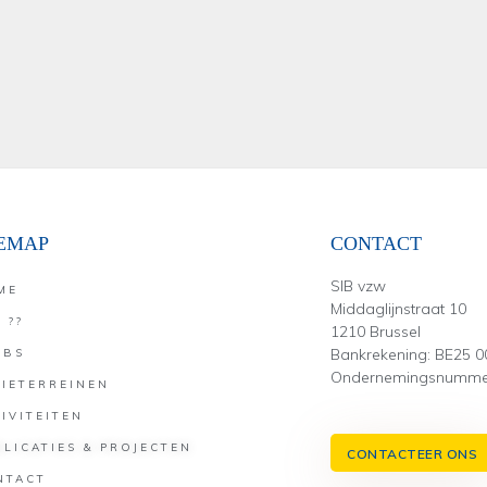
TEMAP
CONTACT
SIB vzw
ME
Middaglijnstraat 10
 ??
1210 Brussel
Bankrekening: BE25 0
UBS
Ondernemingsnummer
TIETERREINEN
IVITEITEN
LICATIES & PROJECTEN
CONTACTEER ONS
NTACT