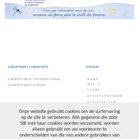
SOROPTIMIST COMMUNITY
SITEMAP
SOROPTIMIST INTERNATIONAL
HOME
WIE ??
SOROPTIMIST EUROPE
CLUBS
ACTIETERREINEN
ACTIVITEITEN
CONTACT
PUBLICATIES &
PROJECTEN
CONTACT
SIB vzw
Middaglijnstraat 10
DONATE
1210 Brussel
PRIVACY POLICY
Bankrekening: BE25 0017 6998 6682
Ondernemingsnummer: 0473.157.090