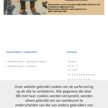
SOROPTIMIST COMMUNITY
SITEMAP
SOROPTIMIST INTERNATIONAL
HOME
WIE ??
SOROPTIMIST EUROPE
CLUBS
ACTIETERREINEN
ACTIVITEITEN
CONTACT
PUBLICATIES &
PROJECTEN
CONTACT
SIB vzw
Middaglijnstraat 10
DONATE
1210 Brussel
PRIVACY POLICY
Bankrekening: BE25 0017 6998 6682
Ondernemingsnummer: 0473.157.090