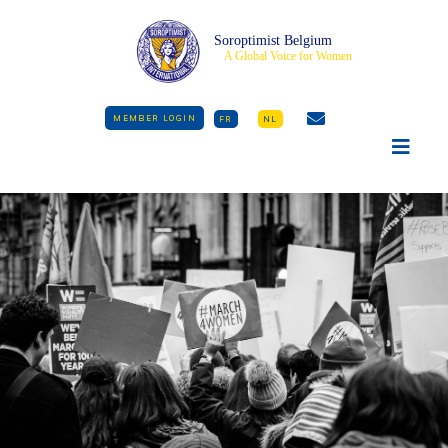
Soroptimist Belgium
A Global Voice for Women
MEMBER LOGIN
FR
NL