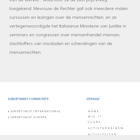
toegekend. Mevrouw de Rechter gaf ook meerdere malen
cursussen en lezingen over de mensenrechten, en ze
vertegenwoordigde het Italiaanse Ministerie van Justitie in
seminars en congressen over mensenhandel-mensen,
slachtoffers van misdaden en schendingen van de
mensenrechten.
SOROPTIMIST COMMUNITY
SITEMAP
SOROPTIMIST INTERNATIONAL
HOME
WIE ??
SOROPTIMIST EUROPE
CLUBS
ACTIETERREINEN
ACTIVITEITEN
CONTACT
PUBLICATIES &