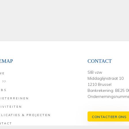
TEMAP
CONTACT
SIB vzw
ME
Middaglijnstraat 10
 ??
1210 Brussel
Bankrekening: BE25 0
UBS
Ondernemingsnummer
TIETERREINEN
IVITEITEN
LICATIES & PROJECTEN
CONTACTEER ONS
NTACT