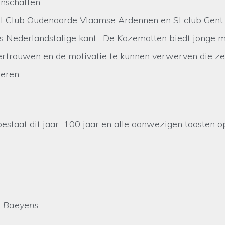
nschaffen.
 SI Club Oudenaarde Vlaamse Ardennen en SI club Gent
 Nederlandstalige kant. De Kazematten biedt jonge me
vertrouwen en de motivatie te kunnen verwerven die z
eren.
!
bestaat dit jaar 100 jaar en alle aanwezigen toosten o
e Baeyens