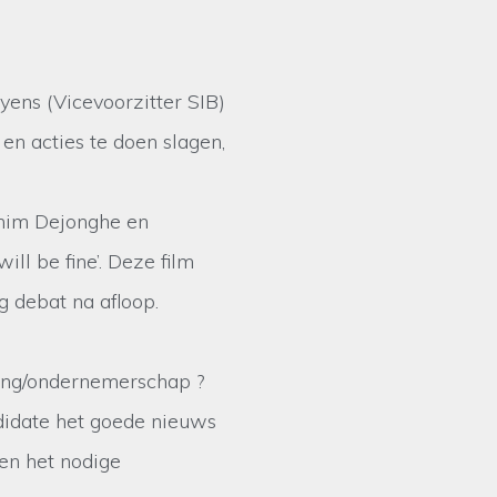
yens (Vicevoorzitter SIB)
en acties te doen slagen,
chim Dejonghe en
ll be fine’. Deze film
g debat na afloop.
ding/ondernemerschap ?
didate het goede nieuws
en het nodige