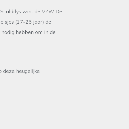
 Scaldilys wint de VZW De
isjes (17-25 jaar) de
e nodig hebben om in de
p deze heugelijke