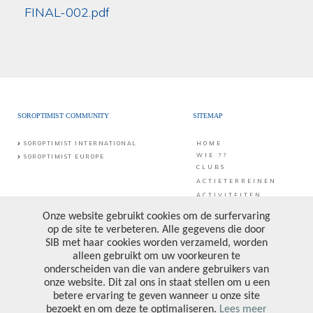
FINAL-002.pdf
SOROPTIMIST COMMUNITY
SITEMAP
SOROPTIMIST INTERNATIONAL
HOME
WIE ??
SOROPTIMIST EUROPE
CLUBS
ACTIETERREINEN
ACTIVITEITEN
CONTACT
PUBLICATIES &
PROJECTEN
CONTACT
SIB vzw
Middaglijnstraat 10
DONATE
1210 Brussel
PRIVACY POLICY
Bankrekening: BE25 0017 6998 6682
Ondernemingsnummer: 0473.157.090
VOLG ONS
CONTACTEER ONS