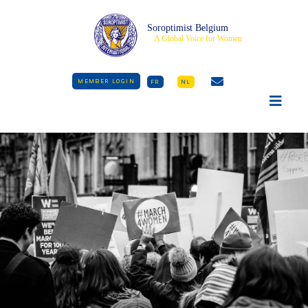
Soroptimist Belgium
A Global Voice for Women
MEMBER LOGIN
FR
NL